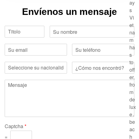
ay
s
Envíenos un mensaje
Vi
et
na
m
ha
s
to
off
er,
fro
m
de
lux
e
be
Captcha
*
ac
=
h