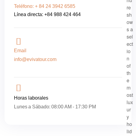
hu
Teléfono: + 84 24 3942 6585
re
sh
Línea directa: +84 988 424 464
ow
s a
sel
ect
io
Email
n
info@evivatour.com
of
th
e
m
ost
Horas laborales
lux
Lunes a Sábado: 08:00 AM - 17:30 PM
ur
y
ho
lid