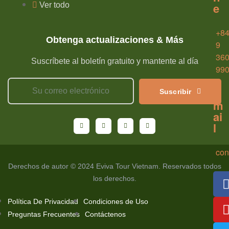
e
Ver todo
+8
Obtenga actualizaciones & Más
9
36
Suscríbete al boletín gratuito y mantente al día
99
E
Suscribir
m
ai
l
con
Derechos de autor © 2024 Eviva Tour Vietnam. Reservados todos
los derechos.
Política De Privacidad
Condiciones de Uso
Preguntas Frecuentes
Contáctenos