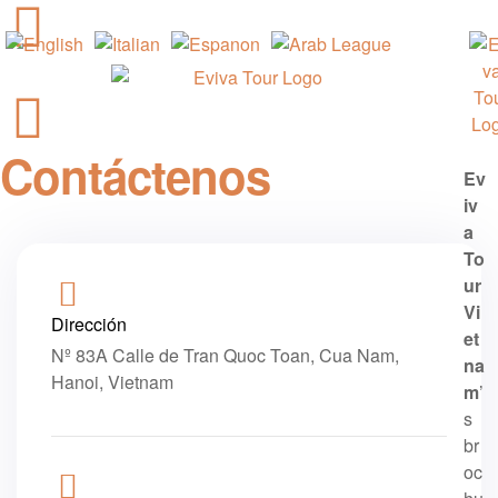
Contáctenos
Ev
iv
a
To
ur
Vi
Dirección
et
Nº 83A Calle de Tran Quoc Toan, Cua Nam,
na
Hanoi, Vietnam
m
’
s
br
oc