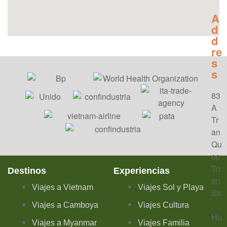
A
d
d
re
s
s
83
A
Tr
an
Qu
oc
To
Destinos
Experiencias
an
Viajes a Vietnam
Viajes Sol y Playa
Str
,
Viajes a Camboya
Viajes Cultura
Ho
Viajes a Myanmar
Viajes Familia