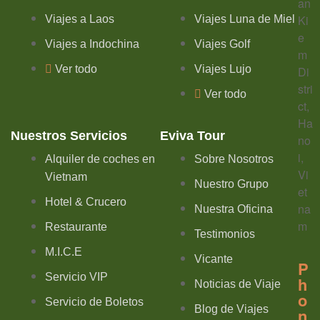
an
Ki
Viajes a Laos
Viajes Luna de Miel
e
Viajes a Indochina
Viajes Golf
m
Ver todo
Viajes Lujo
Di
stri
Ver todo
ct,
Ha
Nuestros Servicios
Eviva Tour
no
i,
Alquiler de coches en
Sobre Nosotros
Vi
Vietnam
Nuestro Grupo
et
Hotel & Crucero
na
Nuestra Oficina
m
Restaurante
Testimonios
M.I.C.E
Vicante
P
Servicio VIP
h
Noticias de Viaje
o
Servicio de Boletos
Blog de Viajes
n