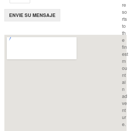
re
so
ENVIE SU MENSAJE
rts
to
th
e
fin
est
m
ou
nt
ai
n
ad
ve
nt
ur
e.