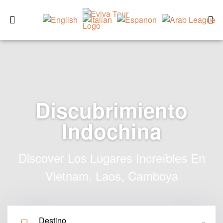
Discubrimiento
Indochina
Discover Los Lugares Increíbles En
Vietnam, Laos, Camboya
Destino