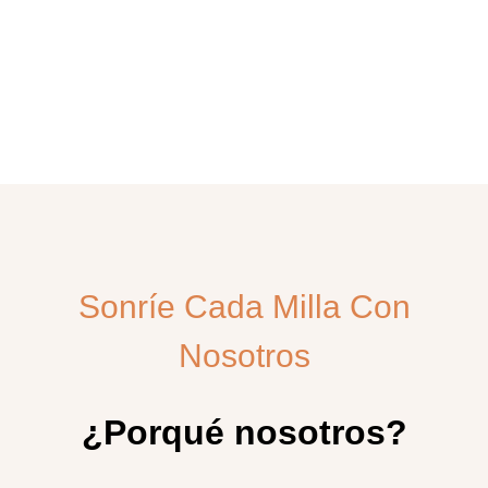
N
o
a
m
a
y
o
a
m
a
s
r
Sonríe Cada Milla Con
Nosotros
¿Porqué nosotros?