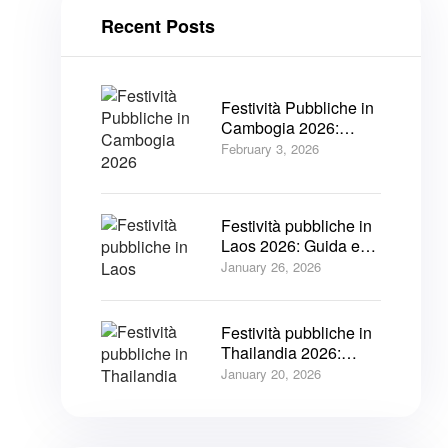
Recent Posts
Festività Pubbliche in
Cambogia 2026:
Informazioni Chiave
February 3, 2026
Festività pubbliche in
Laos 2026: Guida e
Consigli sulle festività
January 26, 2026
Festività pubbliche in
Thailandia 2026:
Guida alle feste per
January 20, 2026
viaggiatori