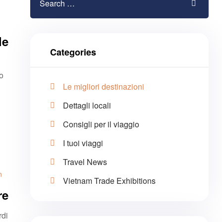
le
Categories
o
Le migliori destinazioni
Dettagli locali
Consigli per il viaggio
I tuoi viaggi
Travel News
n
Vietnam Trade Exhibitions
re
rdi